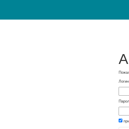
А
Пожал
Логин
Паро
пр